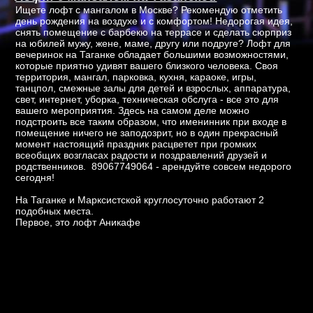
Ищете лофт с мангалом в Москве? Рекомендую отметить
день рождения на воздухе и с комфортом! Недорогая идея,
снять помещение с барбекю на террасе и сделать сюрприз
на юбилей мужу, жене, маме, другу или подруге? Лофт для
вечеринок на Таганке обладает большими возможностями,
которые приятно удивят вашего близкого человека. Своя
территория, мангал, парковка, кухня, караоке, игры,
танцпол, смежные залы для детей и взрослых, аппаратура,
свет, интернет, уборка, техническая обслуга - все это для
вашего мероприятия. Здесь на самом деле можно
подстроить все таким образом, что именинник при входе в
помещение ничего не заподозрит, но в один прекрасный
момент настоящий праздник расцветет при громких
всеобщих возгласах радости и поздравлений друзей и
родственников. 89067749064 - арендуйте совсем недорого
сегодня!
На Таганке и Марксистской круглосуточно работают 2
подобных места.
Первое, это лофт Аникафе