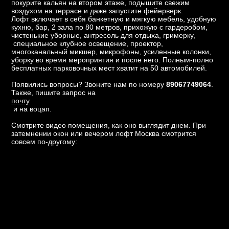
покурите кальян на втором этаже, подышите свежим
воздухом на террасе и даже запустите фейерверк.
Лофт включает в себя банкетную и мягкую мебель, удобную
кухню, бар, 2 зала по 80 метров, прихожую с гардеробом,
чистенькие уборные, антресоль для отдыха, гримерку,
специальное клубное освещение, проектор,
многоканальный микшер, микрофоны, усиленные колонки,
уборку во время мероприятия и после него. Полным-полно
бесплатных парковочных мест хватит на 50 автомобилей.
Появились вопросы? Звоните нам по номеру
89067749064
.
Также, пишите запрос на
почту
и на воцап.
Смотрите видео помещения, как оно выглядит днем. При
затемнении окон или вечером лофт Москва смотрится
совсем по-другому: