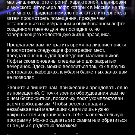
мальчишников, это строгий, характерной планировки
и мужского интерьера лофт, которых в Москве не так-
то и много.
Придется немало поискать в интернете, а
затем просмотреть помещения, прежде чем
остановишься на избранном и облюбованном лофте,
созданном именно для не последнего, но
завершающего холостяцкую жизнь праздника.
Предлагаем вам не тратить время на лишние поиски,
а посмотреть следующие фотографии мест,
предназначенных для проведения мальчишников.
Лофты скомпонованы специально для закрытых
вечеринок. Здесь можно веселиться так, как в других
ресторанах, кафешках, клубах и банкетных залах вам
не позволят.
Звоните и пишите нам, при желании арендовать одно
из помещений. С точки зрения оборудования вам не
о чем беспокоиться, поскольку лофт укомплектован
всем необходимым. Чтобы весело справить
незабываемый мальчишник, вам лишь нужно
накрыть стол и организовать себе развлекательную
программу. Можно сделать это самим или обратиться
к нам, мы с радостью поможем!