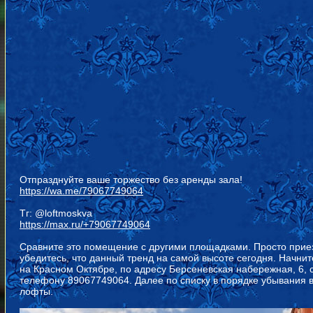
Отпразднуйте ваше торжество без аренды зала!
https://wa.me/79067749064
Тг: @loftmoskva
https://max.ru/+79067749064
Сравните это помещение с другими площадками. Просто прие
убедитесь, что данный тренд на самой высоте сегодня. Начните
на Красном Октябре, по адресу Берсеневская набережная, 6, ст
телефону 89067749064. Далее по списку в порядке убывания 
лофты.