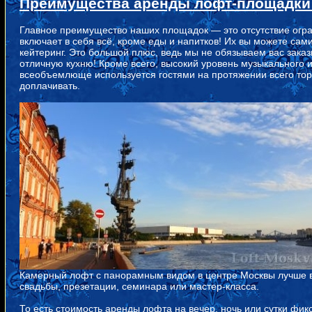
Преимущества аренды лофт-площадк
Главное преимущество наших площадок — это отсутствие огра
включает в себя всё, кроме еды и напитков! Их вы можете сам
кейтеринг. Это большой плюс, ведь мы не обязываем вас зака
отличную кухню! Кроме всего, высокий уровень музыкального 
всеобъемлюще используется гостями на протяжении всего торж
доплачивать.
Камерный лофт с панорамным видом в центре Москвы лучше в
свадьбы, презетации, семинара или мастер-класса.
То есть стоимость аренды лофта на вечер, ночь или сутки фик