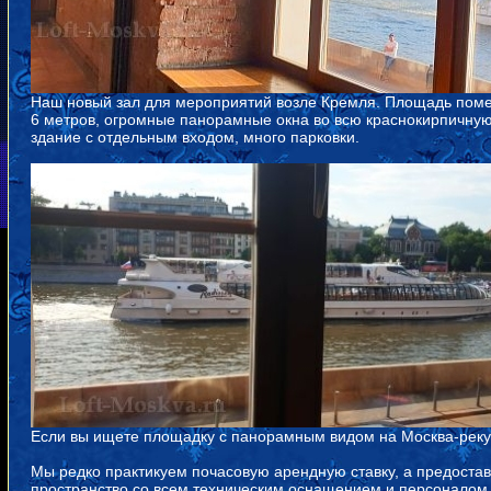
Наш новый зал для мероприятий возле Кремля. Площадь помещ
6 метров, огромные панорамные окна во всю краснокирпичную
здание с отдельным входом, много парковки.
Если вы ищете площадку с панорамным видом на Москва-реку, 
Мы редко практикуем почасовую арендную ставку, а предоста
пространство со всем техническим оснащением и персоналом