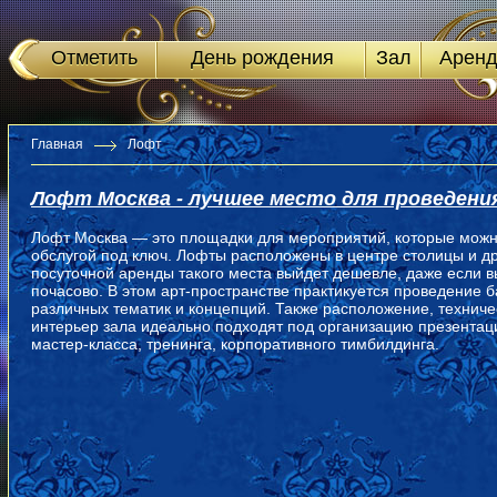
Отметить
День рождения
Зал
Аренд
Главная
Лофт
Лофт
Москва - лучшее место для проведен
Лофт Москва — это площадки для мероприятий, которые можно
обслугой под ключ. Лофты расположены в центре столицы и др
посуточной аренды такого места выйдет дешевле, даже если в
почасово. В этом арт-пространстве практикуется проведение б
различных тематик и концепций. Также расположение, техниче
интерьер зала идеально подходят под организацию презентац
мастер-класса, тренинга, корпоративного тимбилдинга.