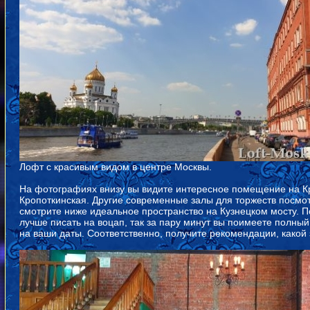
Лофт с красивым видом в центре Москвы.
На фотографиях внизу вы видите интересное помещение на Кр
Кропоткинская. Другие современные залы для торжеств посмот
смотрите ниже идеальное пространство на Кузнецком мосту.
лучше писать на воцап, так за пару минут вы поимеете полный
на ваши даты. Соответственно, получите рекомендации, какой 