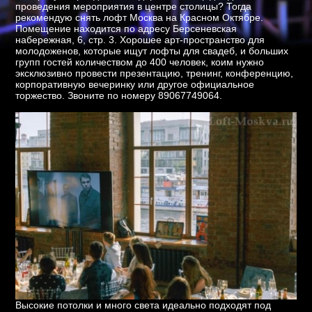
проведения мероприятия в центре столицы? Тогда
рекомендую снять лофт Москва на Красном Октябре.
Помещение находится по адресу Берсеневская
набережная, 6, стр. 3. Хорошее арт-пространство для
молодоженов, которые ищут лофты для свадеб, и больших
групп гостей количеством до 400 человек, коим нужно
эксклюзивно провести презентацию, тренинг, конференцию,
корпоративную вечеринку или другое официальное
торжество. Звоните по номеру 89067749064.
Высокие потолки и много света идеально подходят под