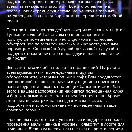
подготовка к предстоящему празднованию свадьбы со
всеми вытекающими заботами. Все это оставляет на
последнюю очередь осуществление одного из главных
ритуалов, являющегося барьером на перевале к семейной
жизни.
Проведите вашу предсвадебную вечеринку в нашем лофте.
Тут все включено! То есть, вы не просто арендуете
полупустое помещение, а место целиком и полностью
обустроенное по всем техническим и инфраструктурным
параметрам. Со спокойной душой приглашайте друзей и
подруг в любом количестве и празднуйте весь вечер и ночь
на пролет.
Здесь нет никаких обязательств и ограничений. Вы рулите
всем музыкальным, проекционным и другим
оборудованием, которым напичкан лофт. Вам предлгается
принести собственные продукты и угощения и приготовить
легкий фуршет и накрыть настоящий банкетный стол. Для
этого в вашем распоряжении находится полноценная кухня
и бар, которыми можно ползоваться беспрестанно. Кроме
этого, мы не смотрим на часы, даем вам весь зал с
подсобными и вспомогательными помещениями в ваше
самопользование.
Где еще вы найдете такой уникальный и недорогой способ
проведения мальчишника в Москве? Только тут, в лофте для
вечеринок. Если вам не хочется возиться с приготовлением